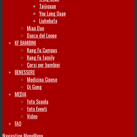
Taijiquan
You Long Quan
Liuhebafa
Miao Dao
Danza del Leone
KF BAMBINI
Kung Fu Campus
Kung Fu family
Corsi per bambini
BENESSERE
Medicina Cinese
Qi Gong
MEDIA
foto Scuola
foto Eventi
Video
FAQ
Navigation Menu
Menu