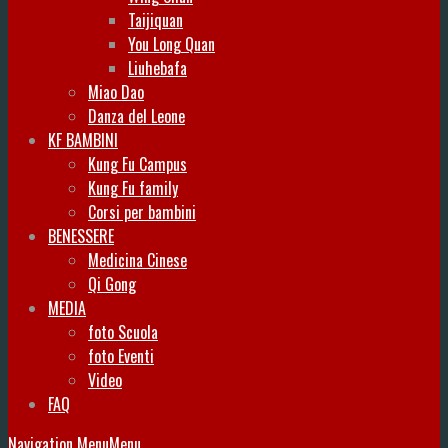
Taijiquan
You Long Quan
Liuhebafa
Miao Dao
Danza del Leone
KF BAMBINI
Kung Fu Campus
Kung Fu family
Corsi per bambini
BENESSERE
Medicina Cinese
Qi Gong
MEDIA
foto Scuola
foto Eventi
Video
FAQ
Navigation Menu
Menu