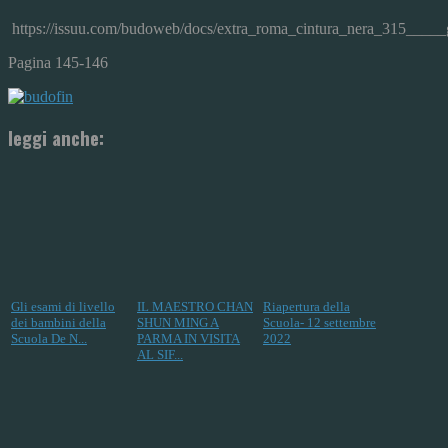
https://issuu.com/budoweb/docs/extra_roma_cintura_nera_315_____
Pagina 145-146
leggi anche:
Gli esami di livello
IL MAESTRO CHAN
Riapertura della
dei bambini della
SHUN MING A
Scuola- 12 settembre
Scuola De N...
PARMA IN VISITA
2022
AL SIF...