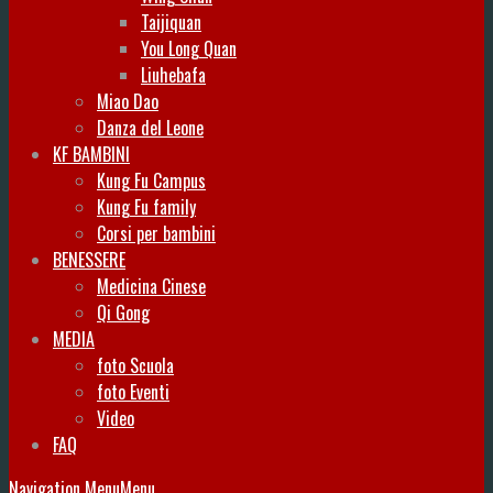
Taijiquan
You Long Quan
Liuhebafa
Miao Dao
Danza del Leone
KF BAMBINI
Kung Fu Campus
Kung Fu family
Corsi per bambini
BENESSERE
Medicina Cinese
Qi Gong
MEDIA
foto Scuola
foto Eventi
Video
FAQ
Navigation Menu
Menu