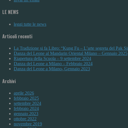
LE NEWS
leggi tutte le news
Articoli recenti
La Tradizione si fa Libro: “Kung Fu – L’arte segreta del Pak 
Danza del Leone al Mandarin Oriental Milano – Gennaio 2025
Riapertura della Scuola – 9 settembre 2024
Danza del Leone a Milano – Febbraio 2024
Danza del Leone a Milano- Gennaio 2023
Archivi
aprile 2026
febbraio 2025
settembre 2024
febbraio 2024
gennaio 2023
ottobre 2022
novembre 2019