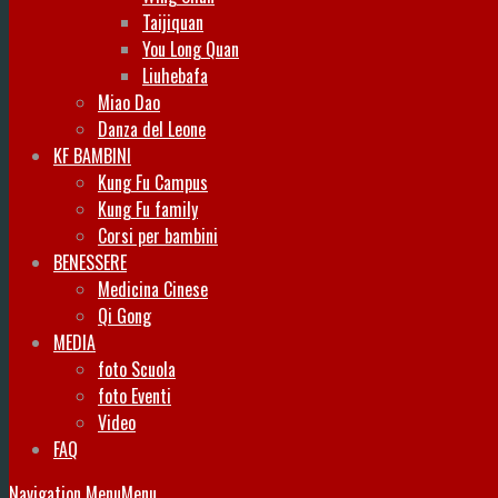
Taijiquan
You Long Quan
Liuhebafa
Miao Dao
Danza del Leone
KF BAMBINI
Kung Fu Campus
Kung Fu family
Corsi per bambini
BENESSERE
Medicina Cinese
Qi Gong
MEDIA
foto Scuola
foto Eventi
Video
FAQ
Navigation Menu
Menu