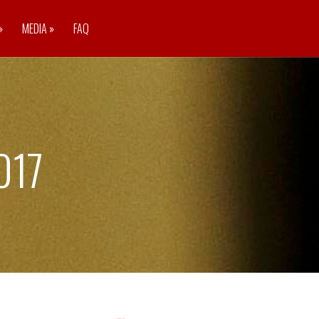
»
MEDIA
»
FAQ
017