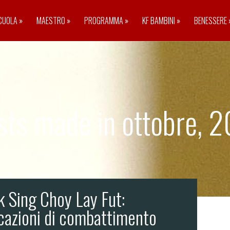
CUOLA
»
MAESTRO
»
PROGRAMMA
»
KF BAMBINI
»
BENESSERE
sts made in ottobre, 2
k Sing Choy Lay Fut:
cazioni di combattimento