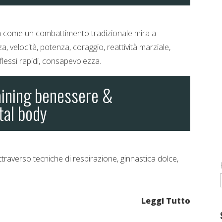
ra come un combattimento tradizionale mira a
, velocità, potenza, coraggio, reattività marziale,
lessi rapidi, consapevolezza.
aining benessere &
Leggi Tutto
tal body
ttraverso tecniche di respirazione, ginnastica dolce,
Leggi Tutto