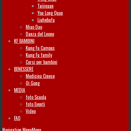
Taijiquan
You Long Quan
Liuhebafa
Miao Dao
Danza del Leone
KF BAMBINI
Kung Fu Campus
Kung Fu family
Corsi per bambini
BENESSERE
Medicina Cinese
Qi Gong
MEDIA
foto Scuola
foto Eventi
Video
FAQ
Navigation Menu
Menu