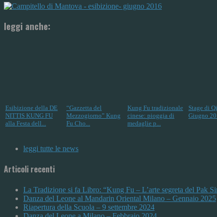
leggi anche:
Esibizione della DE
“Gazzetta del
Kung Fu tradizionale
Stage di Q
NITTIS KUNG FU
Mezzogiorno” Kung
cinese: pioggia di
Giugno 20
alla Festa dell...
Fu Cho...
medaglie p...
leggi tutte le news
Articoli recenti
La Tradizione si fa Libro: “Kung Fu – L’arte segreta del Pak 
Danza del Leone al Mandarin Oriental Milano – Gennaio 2025
Riapertura della Scuola – 9 settembre 2024
Danza del Leone a Milano – Febbraio 2024