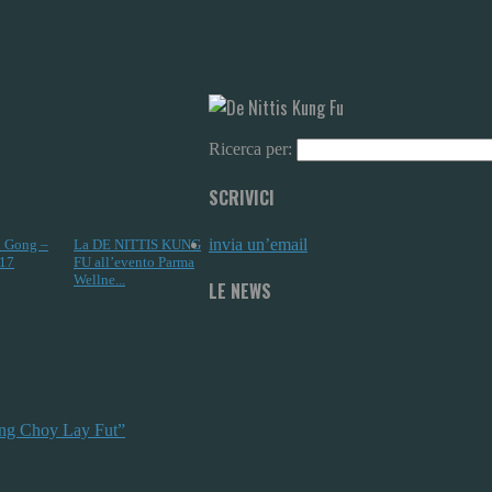
Ricerca per:
SCRIVICI
invia un’email
i Gong –
La DE NITTIS KUNG
17
FU all’evento Parma
Wellne...
LE NEWS
Sing Choy Lay Fut”