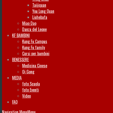
Taijiquan
You Long Quan
Liuhebafa
Miao Dao
Danza del Leone
KF BAMBINI
Kung Fu Campus
Kung Fu family
Corsi per bambini
BENESSERE
Medicina Cinese
Qi Gong
MEDIA
foto Scuola
foto Eventi
Video
FAQ
Navigation Menu
Menu