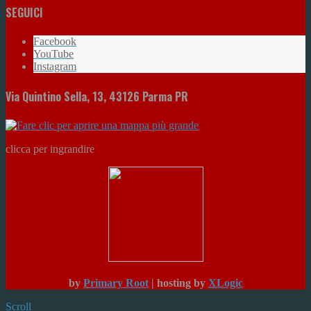
SEGUICI
Facebook
YouTube
Instagram
Via Quintino Sella, 13, 43126 Parma PR
clicca per ingrandire
by
Primary Root
| hosting by
XLogic
Scroll