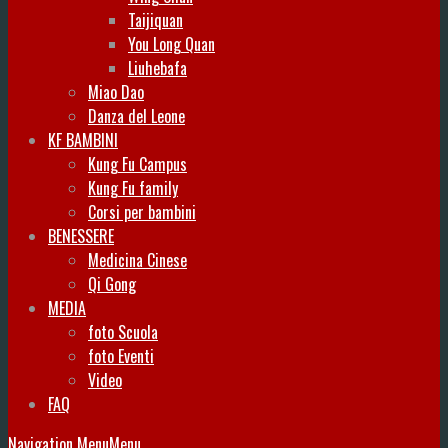
Taijiquan
You Long Quan
Liuhebafa
Miao Dao
Danza del Leone
KF BAMBINI
Kung Fu Campus
Kung Fu family
Corsi per bambini
BENESSERE
Medicina Cinese
Qi Gong
MEDIA
foto Scuola
foto Eventi
Video
FAQ
Navigation Menu
Menu