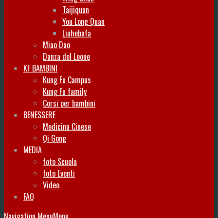
Taijiquan
You Long Quan
Liuhebafa
Miao Dao
Danza del Leone
KF BAMBINI
Kung Fu Campus
Kung Fu family
Corsi per bambini
BENESSERE
Medicina Cinese
Qi Gong
MEDIA
foto Scuola
foto Eventi
Video
FAQ
Navigation Menu
Menu