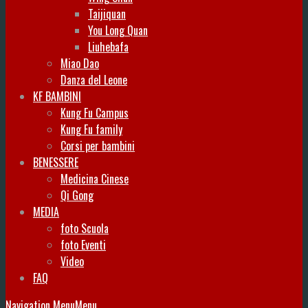
Taijiquan
You Long Quan
Liuhebafa
Miao Dao
Danza del Leone
KF BAMBINI
Kung Fu Campus
Kung Fu family
Corsi per bambini
BENESSERE
Medicina Cinese
Qi Gong
MEDIA
foto Scuola
foto Eventi
Video
FAQ
Navigation Menu
Menu