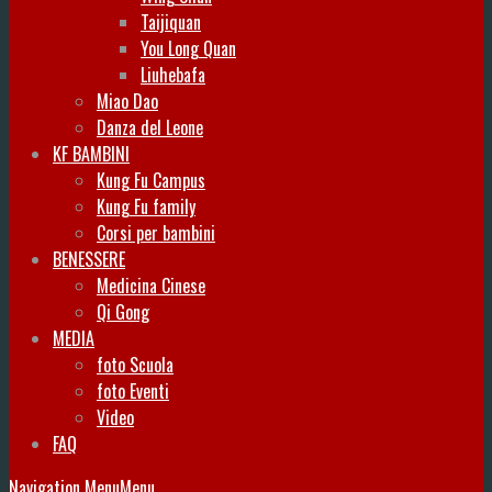
Taijiquan
You Long Quan
Liuhebafa
Miao Dao
Danza del Leone
KF BAMBINI
Kung Fu Campus
Kung Fu family
Corsi per bambini
BENESSERE
Medicina Cinese
Qi Gong
MEDIA
foto Scuola
foto Eventi
Video
FAQ
Navigation Menu
Menu