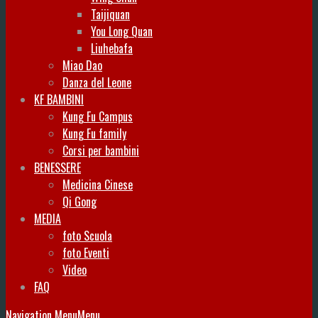
Taijiquan
You Long Quan
Liuhebafa
Miao Dao
Danza del Leone
KF BAMBINI
Kung Fu Campus
Kung Fu family
Corsi per bambini
BENESSERE
Medicina Cinese
Qi Gong
MEDIA
foto Scuola
foto Eventi
Video
FAQ
Navigation Menu
Menu