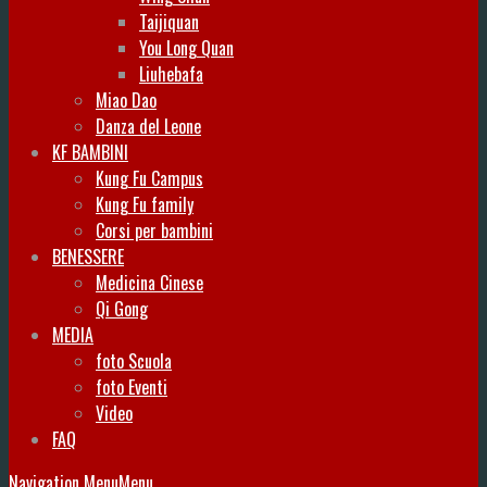
Taijiquan
You Long Quan
Liuhebafa
Miao Dao
Danza del Leone
KF BAMBINI
Kung Fu Campus
Kung Fu family
Corsi per bambini
BENESSERE
Medicina Cinese
Qi Gong
MEDIA
foto Scuola
foto Eventi
Video
FAQ
Navigation Menu
Menu