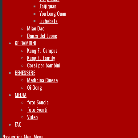
Taijiquan
You Long Quan
Liuhebafa
Miao Dao
Danza del Leone
KF BAMBINI
Kung Fu Campus
Kung Fu family
Corsi per bambini
BENESSERE
Medicina Cinese
Qi Gong
MEDIA
foto Scuola
foto Eventi
Video
FAQ
Navigation Menu
Menu