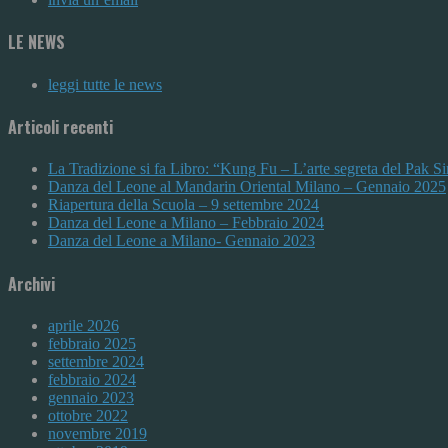
LE NEWS
leggi tutte le news
Articoli recenti
La Tradizione si fa Libro: “Kung Fu – L’arte segreta del Pak 
Danza del Leone al Mandarin Oriental Milano – Gennaio 2025
Riapertura della Scuola – 9 settembre 2024
Danza del Leone a Milano – Febbraio 2024
Danza del Leone a Milano- Gennaio 2023
Archivi
aprile 2026
febbraio 2025
settembre 2024
febbraio 2024
gennaio 2023
ottobre 2022
novembre 2019