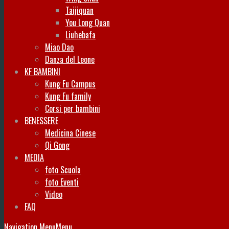
Taijiquan
You Long Quan
Liuhebafa
Miao Dao
Danza del Leone
KF BAMBINI
Kung Fu Campus
Kung Fu family
Corsi per bambini
BENESSERE
Medicina Cinese
Qi Gong
MEDIA
foto Scuola
foto Eventi
Video
FAQ
Navigation Menu
Menu