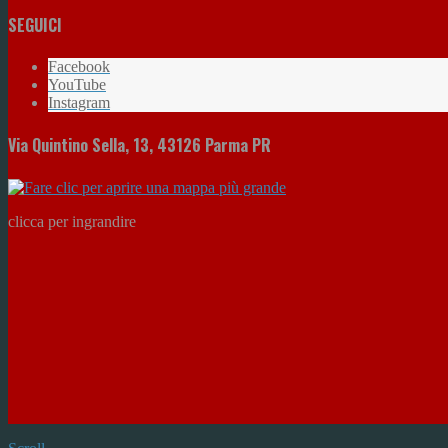
SEGUICI
Facebook
YouTube
Instagram
Via Quintino Sella, 13, 43126 Parma PR
clicca per ingrandire