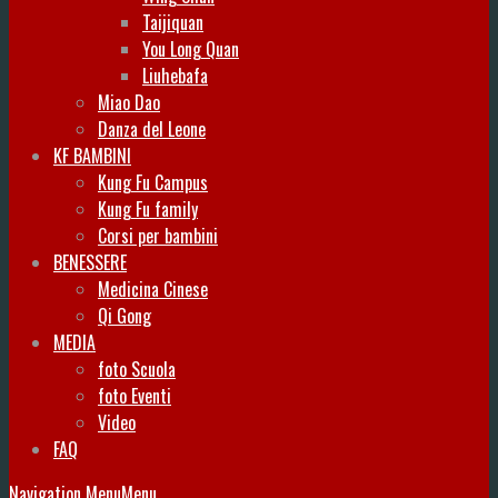
Taijiquan
You Long Quan
Liuhebafa
Miao Dao
Danza del Leone
KF BAMBINI
Kung Fu Campus
Kung Fu family
Corsi per bambini
BENESSERE
Medicina Cinese
Qi Gong
MEDIA
foto Scuola
foto Eventi
Video
FAQ
Navigation Menu
Menu