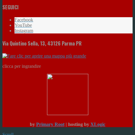
SEGUICI
Facebook
YouTube
Instagram
Via Quintino Sella, 13, 43126 Parma PR
clicca per ingrandire
by
Primary Root
| hosting by
XLogic
Scroll