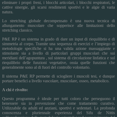
eliminare i propri freni, i blocchi articolari, i blocchi respiratori, le
cattive sinergie, gli scarsi rendimenti sportivi e le algie di varia
natura.
Lo stretching globale decompensato è una nuova tecnica di
allungamento muscolare che sopperisce alle limitazioni dello
stretching classico.
P&E RP è un sistema in grado di dare un input di riequilibrio e di
simmetria al corpo. Tramite una sequenza di esercizi e l’impiego di
metodologie specifiche si ha una valida azione massaggiante e
stimolante sia a livello di particolari gruppi muscolari che sui
meridiani dell’agopuntura , sul sistema di circolazione linfatica e sul
riequilibrio delle funzioni vegetative, ossia quelle funzioni che
generalmente sono al di fuori del controllo volontario.
Il sistema P&E RP permette di sciogliere i muscoli tesi, e dunque
portare benefici a livello vascolare, muscolare, osseo, metabolico.
A chi è rivolto:
Questo programma è ideale per tutti coloro che perseguono il
benessere sia in prevenzione che come trattamento curativo.
Utilizzabile da adulti ed anziani, sportivi e sedentari. La profonda
conoscenza e pluriennale esperienza del Sifu de Nittis