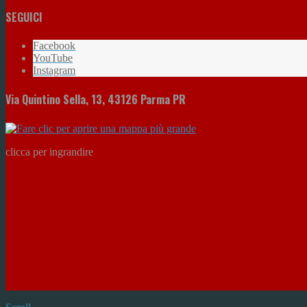
SEGUICI
Facebook
YouTube
Instagram
Via Quintino Sella, 13, 43126 Parma PR
clicca per ingrandire