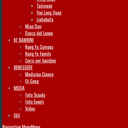
Taijiquan
You Long Quan
Liuhebafa
Miao Dao
Danza del Leone
KF BAMBINI
Kung Fu Campus
Kung Fu family
Corsi per bambini
BENESSERE
Medicina Cinese
Qi Gong
MEDIA
foto Scuola
foto Eventi
Video
FAQ
Navigation Menu
Menu