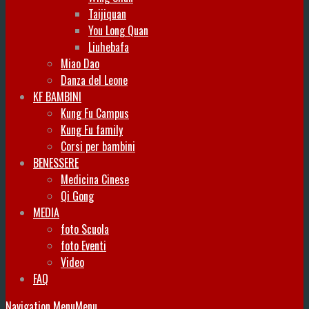
Taijiquan
You Long Quan
Liuhebafa
Miao Dao
Danza del Leone
KF BAMBINI
Kung Fu Campus
Kung Fu family
Corsi per bambini
BENESSERE
Medicina Cinese
Qi Gong
MEDIA
foto Scuola
foto Eventi
Video
FAQ
Navigation Menu
Menu