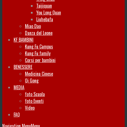
Taijiquan
You Long Quan
Liuhebafa
Miao Dao
Danza del Leone
KF BAMBINI
Kung Fu Campus
Kung Fu family
Corsi per bambini
BENESSERE
Medicina Cinese
Qi Gong
MEDIA
foto Scuola
foto Eventi
Video
FAQ
Navigation Menu
Menu