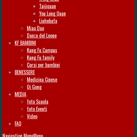
Taijiquan
You Long Quan
Liuhebafa
Miao Dao
Danza del Leone
KF BAMBINI
Kung Fu Campus
Kung Fu family
Corsi per bambini
BENESSERE
Medicina Cinese
Qi Gong
MEDIA
foto Scuola
foto Eventi
Video
FAQ
Navigation Menu
Menu