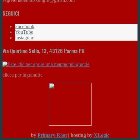
segreteriadenittiskungfu@gmail.com
SEGUICI
Facebook
YouTube
Instagram
Via Quintino Sella, 13, 43126 Parma PR
clicca per ingrandire
by
Primary Root
| hosting by
XLogic