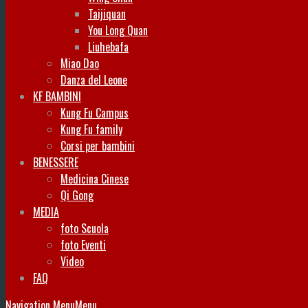
Taijiquan
You Long Quan
Liuhebafa
Miao Dao
Danza del Leone
KF BAMBINI
Kung Fu Campus
Kung Fu family
Corsi per bambini
BENESSERE
Medicina Cinese
Qi Gong
MEDIA
foto Scuola
foto Eventi
Video
FAQ
Navigation Menu
Menu