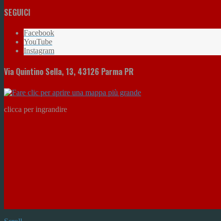
SEGUICI
Facebook
YouTube
Instagram
Via Quintino Sella, 13, 43126 Parma PR
clicca per ingrandire