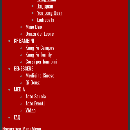
Taijiquan
You Long Quan
Liuhebafa
Miao Dao
Danza del Leone
KF BAMBINI
Kung Fu Campus
Kung Fu family
Corsi per bambini
BENESSERE
Medicina Cinese
Qi Gong
MEDIA
foto Scuola
foto Eventi
Video
FAQ
Navigation Menu
Menu