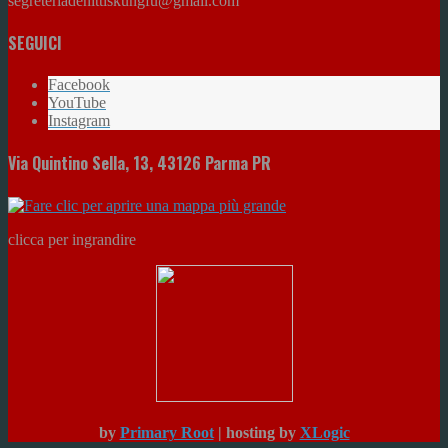
segreteriadenittiskungfu@gmail.com
SEGUICI
Facebook
YouTube
Instagram
Via Quintino Sella, 13, 43126 Parma PR
clicca per ingrandire
by
Primary Root
| hosting by
XLogic