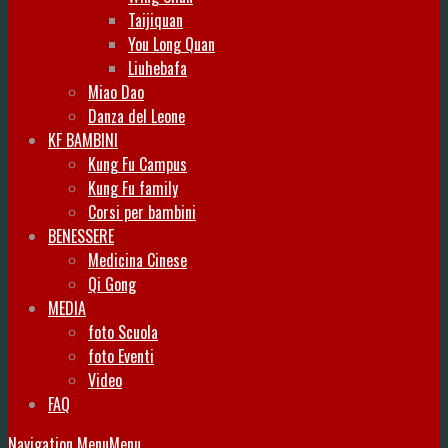
Taijiquan
You Long Quan
Liuhebafa
Miao Dao
Danza del Leone
KF BAMBINI
Kung Fu Campus
Kung Fu family
Corsi per bambini
BENESSERE
Medicina Cinese
Qi Gong
MEDIA
foto Scuola
foto Eventi
Video
FAQ
Navigation Menu
Menu