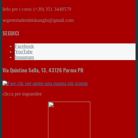
Info per i corsi: (+39) 351 3448579
segreteriadenittiskungfu@gmail.com
SEGUICI
Facebook
YouTube
Instagram
Via Quintino Sella, 13, 43126 Parma PR
clicca per ingrandire