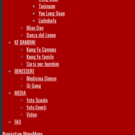
Taijiquan
You Long Quan
Liuhebafa
Miao Dao
Danza del Leone
KF BAMBINI
Kung Fu Campus
Kung Fu family
Corsi per bambini
BENESSERE
Medicina Cinese
Qi Gong
MEDIA
foto Scuola
foto Eventi
Video
FAQ
Navigation Menu
Menu