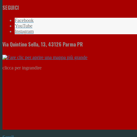
SEGUICI
Facebook
YouTube
Instagram
Via Quintino Sella, 13, 43126 Parma PR
clicca per ingrandire