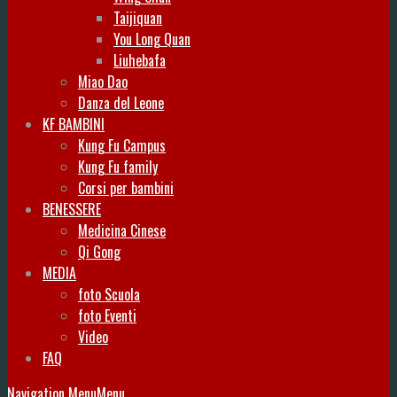
Taijiquan
You Long Quan
Liuhebafa
Miao Dao
Danza del Leone
KF BAMBINI
Kung Fu Campus
Kung Fu family
Corsi per bambini
BENESSERE
Medicina Cinese
Qi Gong
MEDIA
foto Scuola
foto Eventi
Video
FAQ
Navigation Menu
Menu