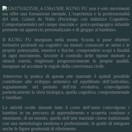
IL KUNG FU non è solo movimenti
ma offre una formazione mentale. L’esperienza e la professionalitá
del dott. Gianni de Nittis (Psciologo con indirizzo Cognitivo-
Comportamentale) nel campo marziale e psico-pedagogico infantile
permette un approccio personalizzato e di gruppo al bambino.
II KUNG FU insegnato nella nostra Scuola si pone obiettivi
formativi profondi sia cognitivi sia motori: conoscere se stessi e le
proprie potenzialità, emotive e fisiche, comprendere scopi e finalità
di ogni movimento, favorire il controllo delle riposte motorie a
stimoli esterni, migliorare progressivamente le proprie qualità,
insegnare ad accettare le regole della convivenza civile.
Attraverso la pratica di questa arte marziale è quindi possibile
contribuire allo sviluppo armonico ed equilibrato dell’individuo,
segnatamente nel periodo dell’età evolutiva, coinvolgendo
pariteticamente la sfera biologica, quella cognitiva, comportamentale
e familiare.
Le attivitá svolte durante tutto il corso dell’anno coinvolgono i
bambini in un percorso di apprendimento e scoperta continuo e
stimolante, di un mondo, quello dell’arte marziale cinese tradizionale
con una metodologia moderna e professionale, in grado di integrare
anche le figure genitoriali di riferimento.