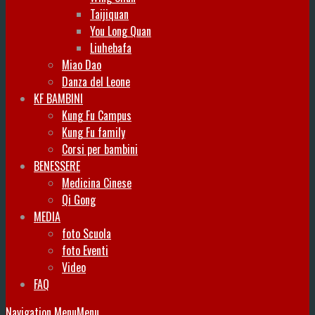
Taijiquan
You Long Quan
Liuhebafa
Miao Dao
Danza del Leone
KF BAMBINI
Kung Fu Campus
Kung Fu family
Corsi per bambini
BENESSERE
Medicina Cinese
Qi Gong
MEDIA
foto Scuola
foto Eventi
Video
FAQ
Navigation Menu
Menu