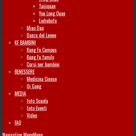
Taijiquan
You Long Quan
Liuhebafa
Miao Dao
Danza del Leone
KF BAMBINI
Kung Fu Campus
Kung Fu family
Corsi per bambini
BENESSERE
Medicina Cinese
Qi Gong
MEDIA
foto Scuola
foto Eventi
Video
FAQ
Navigation Menu
Menu