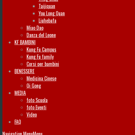
Taijiquan
You Long Quan
Liuhebafa
Miao Dao
Danza del Leone
KF BAMBINI
Kung Fu Campus
Kung Fu family
Corsi per bambini
BENESSERE
Medicina Cinese
Qi Gong
MEDIA
foto Scuola
foto Eventi
Video
FAQ
Navigation Menu
Menu