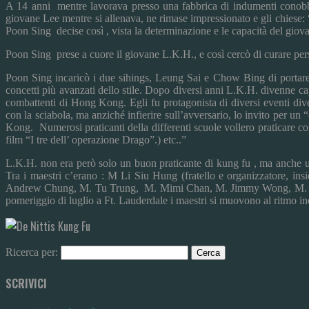
A 14 anni mentre lavorava presso una fabbrica di indumenti conob
giovane Lee mentre si allenava, ne rimase impressionato e gli chiese:
Poon Sing decise così , vista la determinazione e le capacità del giov
Poon Sing prese a cuore il giovane L.K.H., e così cercò di curare pe
Poon Sing incaricò i due sihings, Leung Sai e Chow Bing di portare av
concetti più avanzati dello stile. Dopo diversi anni L.K.H. divenne ca
combattenti di Hong Kong. Egli fu protagonista di diversi eventi div
con la sciabola, ma anziché infierire sull’avversario, lo invito per u
Kong. Numerosi praticanti della differenti scuole vollero praticare
film “I tre dell’ operazione Drago”.) etc..”
L.K.H. non era però solo un buon praticante di kung fu , ma anche una
Tra i maestri c’erano : M Li Siu Hung (fratello e organizzatore,
Andrew Chung, M. Tu Trung, M. Mimi Chan, M. Jimmy Wong, M. Lang T
pomeriggio di luglio a Ft. Lauderdale i maestri si muovono al ritmo inc
Ricerca per:
SCRIVICI