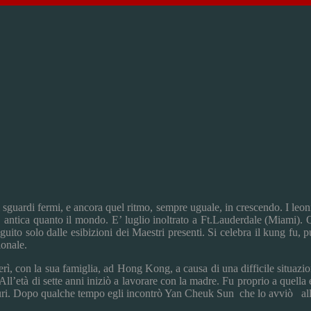
i sguardi fermi, e ancora quel ritmo, sempre uguale, in crescendo. I leoni
za, antica quanto il mondo. E’ luglio inoltrato a Ft.Lauderdale (Miami). 
eguito solo dalle esibizioni dei Maestri presenti. Si celebra il kung fu
ionale.
erì, con la sua famiglia, ad Hong Kong, a causa di una difficile situazi
ll’età di sette anni iniziò a lavorare con la madre. Fu proprio a quella e
 duri. Dopo qualche tempo egli incontrò Yan Cheuk Sun che lo avviò all