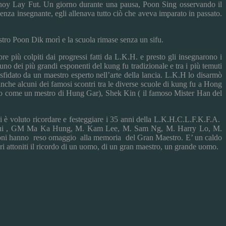
hoy Lay Fut. Un giorno durante una pausa, Poon Sing osservando il
nza insegnante, egli allenava tutto ciò che aveva imparato in passato.
tro Poon Dik morì e la scuola rimase senza un sifu.
e più colpiti dai progressi fatti da L.K.H. e presto gli insegnarono i
no dei più grandi esponenti del kung fu tradizionale e tra i più temuti
fidato da un maestro esperto nell’arte della lancia. L.K.H lo disarmò
anche alcuni dei famosi scontri tra le diverse scuole di kung fu a Hong
uto come un mestro di Hung Gar), Shek Kin ( il famoso Mister Han del
si è voluto ricordare e festeggiare i 35 anni della L.K.H.C.L.F.K.F.A.
 Chan Pui , GM Ma Ka Hung, M. Kam Lee, M. Sam Ng, M. Harry Lo, M.
ioni hanno reso omaggio alla memoria del Gran Maestro. E’ un caldo
ori attoniti il ricordo di un uomo, di un gran maestro, un grande uomo.