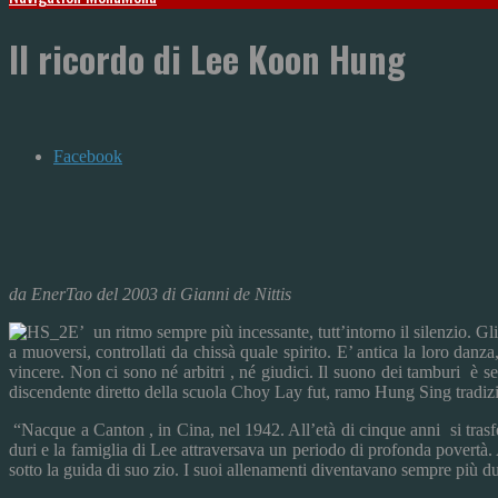
Il ricordo di Lee Koon Hung
Facebook
da EnerTao del 2003 di Gianni de Nittis
E’ un ritmo sempre più incessante, tutt’intorno il silenzio. Gl
a muoversi, controllati da chissà quale spirito. E’ antica la loro dan
vincere. Non ci sono né arbitri , né giudici. Il suono dei tamburi è s
discendente diretto della scuola Choy Lay fut, ramo Hung Sing tradiz
“Nacque a Canton , in Cina, nel 1942. All’età di cinque anni si trasf
duri e la famiglia di Lee attraversava un periodo di profonda povertà. A
sotto la guida di suo zio. I suoi allenamenti diventavano sempre più