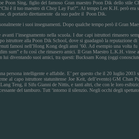
be Poon Sing, figlio del famoso Gran maestro Poon Dik dello stile C
 “Chi è il tuo maestro di Choy Lay Fut?”. Al tempo Lee K.H. però era se
ane, di portarlo direttamente da suo padre il Poon Dik.
rsonalmente i suoi insegnamenti. Dopo qualche tempo però il Gran Maes
anti l’insegnamento nella scuola. I due capi istruttori rimasero sempr
po istruttore alla Poon Dik School, dove si guadagnò la reputazione di u
enuti famosi nell’Hong Kong degli anni ’60. Ad esempio una volta fu s
n “dim sum” e fu così che rimasero amici. Il Gran Maestro L.K.H. vinse 
 con lui diventando suoi amici, tra questi: Bucksam Kong (oggi conosci
 persona intelligente e affabile. E’ per questo che il 20 luglio 2003 
 insieme al capo istruttore statunitense Joe Keit, dell’evento) GM
eng, il Sifu Gianni de Nittis, e tanti altri, che con le loro esibiz
essante del tamburo. Tutt ‘intorno il silenzio. Negli occhi degli spettat